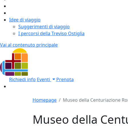
Idee di viaggio
Suggerimenti di viaggio
I percorsi della Treviso Ostiglia
Vai al contenuto principale
Richiedi info
Eventi
Prenota
Homepage
Museo della Centuriazione R
Museo della Cent